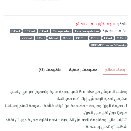
التوفر:
الرجاء اختيار سمات المنتج
الكلمات الدلالية:
D Curl
CC Curl
C Curl
Mix eyelashes
Easy fan eyelashes
YY Curl
L Curl
M Curl
D Curl
CC Curl
C Curl
L Curl
M Curl
PROMISE Lashes & Beauty
وصف المنتج
معلومات إضافية
التقييمات (0)
وصلات الرموش من Promise تتميز بجودة عالية وتصميم احترافي يناسب
محترفي تمديد الرموش. إليك أهم مميزاتها:
1. خفيفة الوزن ومريحة – مصنوعة من ألياف فائقة النعومة لتمنح إحساسًا
طبيعيًا دون ثقل على العين.
2. ثبات عالي ومقاومة للعوامل الخارجية – تدوم لفترة طويلة دون أن تفقد
شكلها أو تنحني بسهولة.