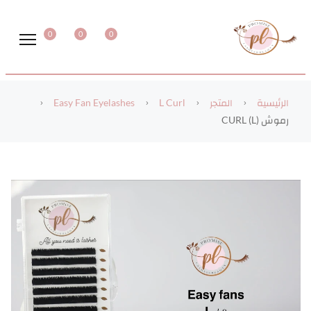
0
0
0
الرئيسية
المتجر
L Curl
Easy Fan Eyelashes
رموش CURL (L)