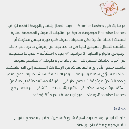
مرحبًا بك في Promise Lashes – حيث الجمال يلتقي بالجودة! نقدم لكِ في
Promise Lashes مجموعة فاخرة من منتجات الرموش المصممة بعناية
لتمنحك إطلالة مثالية بكل سهولة. سواء كنتِ خبيرة تجميل محترفة أو
عاشقة للجمال، ستجدين لدينا كل ما تحتاجينه من رموش فاخرة، مواد بناء
الرموش، ولوازم العناية الاحترافية. ✅ جودة استثنائية – منتجاتنا مصنوعة
من أجود الخامات لتضمن لكِ راحة وثباتًا يدوم طويلًا. ✅ تصاميم متنوعة –
تناسب جميع الأذواق والمناسبات، من الإطلالات الطبيعية إلى الدراماتيكية.
✅ تجربة تسوّق سهلة وسريعة – نوفر لكِ تصفحًا سلسًا، خيارات دفع آمنة،
وخدمة شحن موثوقة. ✅ دعم احترافي – فريقنا مستعد دائمًا للإجابة عن
استفساراتكِ ومساعدتكِ في اختيار الأنسب لكِ. اكتشفي سر الجمال مع
Promise Lashes، وامنحي عيونكِ لمسة سحر لا تُقاوَم! ✨
موقعنا
عنواننا نابلس،وسط البلد، نهاية شارع فلسطين، مقابل المجمع الغربي
للقرى،مجمع مكة التجاري ،ط6