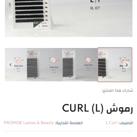
شارك هذا المنتج:
رموش CURL (L)
التصنيف:
L Curl
العلامة التجارية:
PROMISE Lashes & Beauty