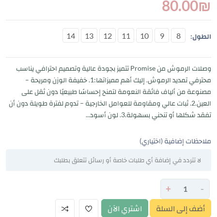
80.00
₪
14
13
12
11
10
9
8
الطول:
وصلات الرموش من Promise تتميز بجودة عالية وتصميم احترافي يناسب
محترفي تمديد الرموش. إليك أهم مميزاتها:1. خفيفة الوزن ومريحة –
مصنوعة من ألياف فائقة النعومة لتمنح إحساسًا طبيعيًا دون ثقل على
العين.2. ثبات عالي ومقاومة للعوامل الخارجية – تدوم لفترة طويلة دون أن
تفقد شكلها أو تنحني بسهولة.3. لون أسود...
ملاحظات إضافية (اختياري)
+
-
أضف إلى السلة
اشتري الآن