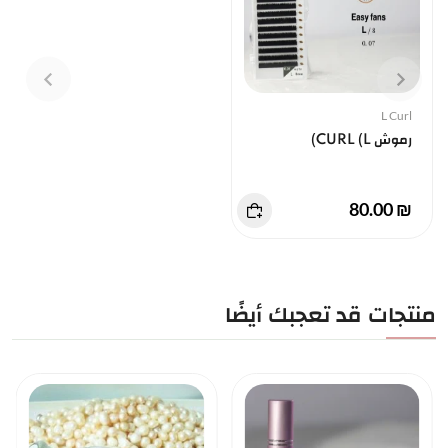
L Curl
رموش CURL (L)
₪ 80.00
منتجات قد تعجبك أيضًا