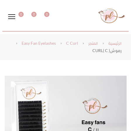
0
0
0
الرئيسية
المتجر
C Curl
Easy Fan Eyelashes
رموش( CURL( C