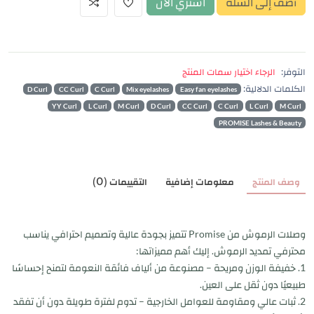
أضف إلى السلة
اشتري الآن
التوفر:
الرجاء اختيار سمات المنتج
الكلمات الدلالية:
D Curl
CC Curl
C Curl
Mix eyelashes
Easy fan eyelashes
YY Curl
L Curl
M Curl
D Curl
CC Curl
C Curl
L Curl
M Curl
PROMISE Lashes & Beauty
وصف المنتج
معلومات إضافية
التقييمات (0)
وصلات الرموش من Promise تتميز بجودة عالية وتصميم احترافي يناسب
محترفي تمديد الرموش. إليك أهم مميزاتها:
1. خفيفة الوزن ومريحة – مصنوعة من ألياف فائقة النعومة لتمنح إحساسًا
طبيعيًا دون ثقل على العين.
2. ثبات عالي ومقاومة للعوامل الخارجية – تدوم لفترة طويلة دون أن تفقد