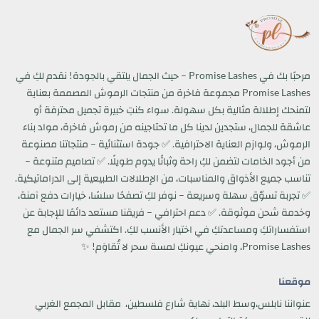
مرحبًا بك في Promise Lashes – حيث الجمال يلتقي بالجودة! نقدم لكِ في
Promise Lashes مجموعة فاخرة من منتجات الرموش المصممة بعناية
لتمنحك إطلالة مثالية بكل سهولة. سواء كنتِ خبيرة تجميل محترفة أو
عاشقة للجمال، ستجدين لدينا كل ما تحتاجينه من رموش فاخرة، مواد بناء
الرموش، ولوازم العناية الاحترافية. ✅ جودة استثنائية – منتجاتنا مصنوعة
من أجود الخامات لتضمن لكِ راحة وثباتًا يدوم طويلًا. ✅ تصاميم متنوعة –
تناسب جميع الأذواق والمناسبات، من الإطلالات الطبيعية إلى الدراماتيكية.
✅ تجربة تسوّق سهلة وسريعة – نوفر لكِ تصفحًا سلسًا، خيارات دفع آمنة،
وخدمة شحن موثوقة. ✅ دعم احترافي – فريقنا مستعد دائمًا للإجابة عن
استفساراتكِ ومساعدتكِ في اختيار الأنسب لكِ. اكتشفي سر الجمال مع
Promise Lashes، وامنحي عيونكِ لمسة سحر لا تُقاوَم! ✨
موقعنا
عنواننا نابلس،وسط البلد، نهاية شارع فلسطين، مقابل المجمع الغربي