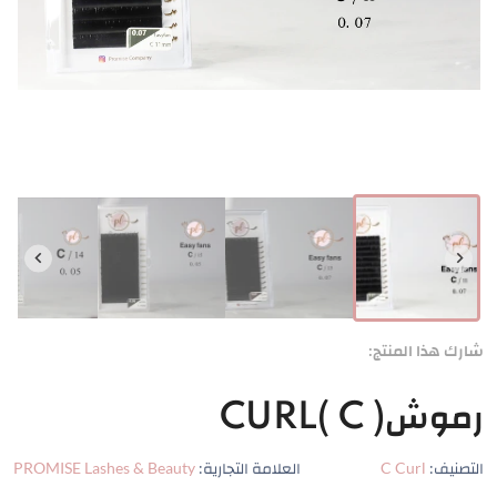
شارك هذا المنتج:
رموش( CURL( C
التصنيف:
C Curl
العلامة التجارية:
PROMISE Lashes & Beauty