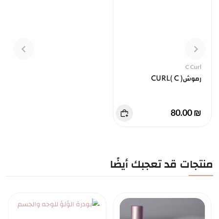
C Curl
رموش( CURL( C
₪ 80.00
منتجات قد تعجبك أيضًا