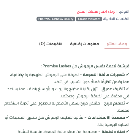
التوفر:
الرجاء اختيار سمات المنتج
الكلمات الدلالية:
PROMISE Lashes & Beauty
Classic eyelashes
وصف المنتج
معلومات إضافية
التقييمات (0)
فرشاة ناعمة لغسل الرموش
من
Promise Lashes
:
✔
شعيرات فائقة النعومة
– لطيفة على الرموش الطبيعية والإضافية،
مما يضمن تنظيفًا فعالًا دون التسبب في تلف.
✔
تنظيف عميق
– تزيل بقايا المكياج والزيوت والأوساخ بلطف، مما يساعد
في الحفاظ على نظافة الرموش وصحتها.
✔
تصميم مريح
– مقبض مريح يسهل التحكم به للحصول على تجربة استخدام
سلسة.
✔
متعددة الاستخدامات
– مثالية لتنظيف الرموش قبل تطبيق التمديدات أو
العناية اليومية بها.
✔
آمنة ولطيفة
– مصنوعة من مواد عالية الجودة، مناسبة للبشرة