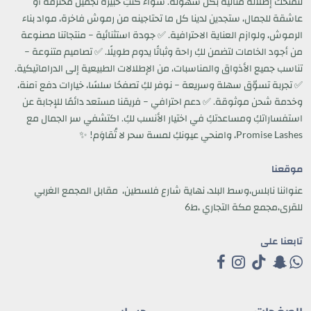
لتمنحك إطلالة مثالية بكل سهولة. سواء كنتِ خبيرة تجميل محترفة أو
عاشقة للجمال، ستجدين لدينا كل ما تحتاجينه من رموش فاخرة، مواد بناء
الرموش، ولوازم العناية الاحترافية. ✅ جودة استثنائية – منتجاتنا مصنوعة
من أجود الخامات لتضمن لكِ راحة وثباتًا يدوم طويلًا. ✅ تصاميم متنوعة –
تناسب جميع الأذواق والمناسبات، من الإطلالات الطبيعية إلى الدراماتيكية.
✅ تجربة تسوّق سهلة وسريعة – نوفر لكِ تصفحًا سلسًا، خيارات دفع آمنة،
وخدمة شحن موثوقة. ✅ دعم احترافي – فريقنا مستعد دائمًا للإجابة عن
استفساراتكِ ومساعدتكِ في اختيار الأنسب لكِ. اكتشفي سر الجمال مع
Promise Lashes، وامنحي عيونكِ لمسة سحر لا تُقاوَم! ✨
موقعنا
عنواننا نابلس،وسط البلد، نهاية شارع فلسطين، مقابل المجمع الغربي
للقرى،مجمع مكة التجاري ،ط6
تابعنا على