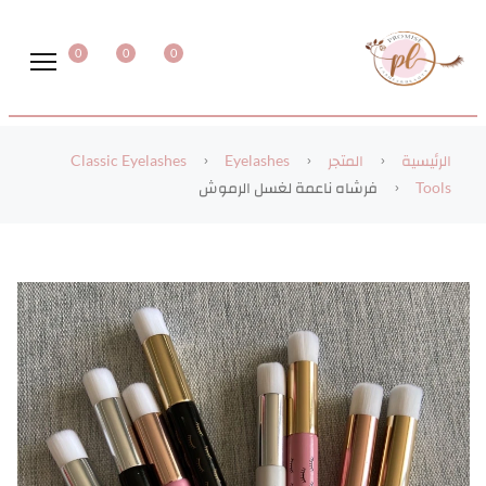
0
0
0
الرئيسية
المتجر
Eyelashes
Classic Eyelashes
Tools
فرشاه ناعمة لغسل الرموش